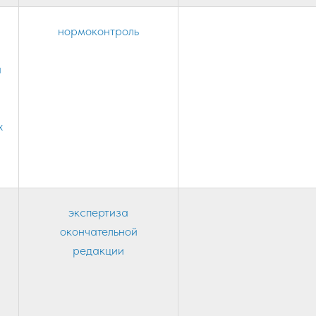
нормоконтроль
а
х
экспертиза
окончательной
редакции